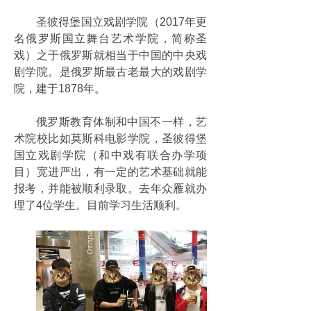
圣彼得堡国立戏剧学院（2017年更
名俄罗斯国立舞台艺术学院，简称圣
戏）之于俄罗斯就相当于中国的中央戏
剧学院。是俄罗斯最古老最大的戏剧学
院，建于1878年。
俄罗斯教育体制和中国不一样，艺
术院校比如莫斯科电影学院，圣彼得堡
国立戏剧学院（和中戏有联合办学项
目）宽进严出，有一定的艺术基础就能
报考，并能被顺利录取。去年众雁就办
理了4位学生。目前学习生活顺利。