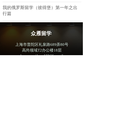
我的俄罗斯留学（彼得堡）第一年之出
行篇
办护照须知
众雁留学
习近平回信勉励莫斯科大学中国留学生
上海市普陀区礼泉路689弄80号
弘扬留学报国的光荣传统 让青春之光闪
高尚领域T2办公楼18层
耀在为梦想奋斗的道路上
www.lxrus.com / lxrus123@foxmail.com
跟着主席访俄的脚步，选择前景更好的
扫码或微信搜索
俄罗斯大学
"
LXRUS123
"
”
关注众雁留学公众号！
俄罗斯留学就业前景、导向
咨询热线
400-188-0902
圣彼得堡留学简介
@2025 All Rights Reserved
莫斯科留学简介
上海众雁商务咨询有限公司版权所有
沪ICP备16001207号-2